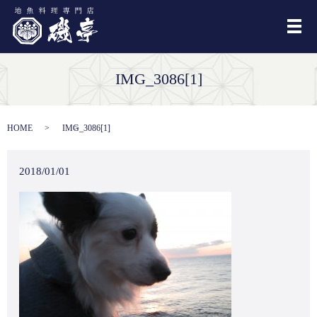
メ
IMG_3086[1]
HOME
IMG_3086[1]
2018/01/01