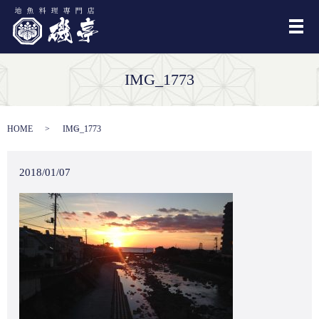
メ
IMG_1773
HOME
IMG_1773
2018/01/07