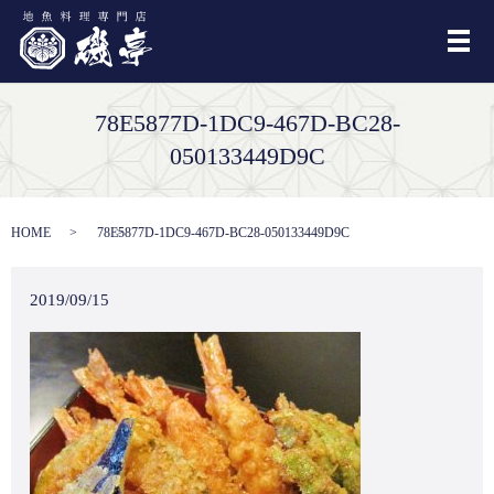
メ
78E5877D-1DC9-467D-BC28-
050133449D9C
HOME
78E5877D-1DC9-467D-BC28-050133449D9C
2019/09/15