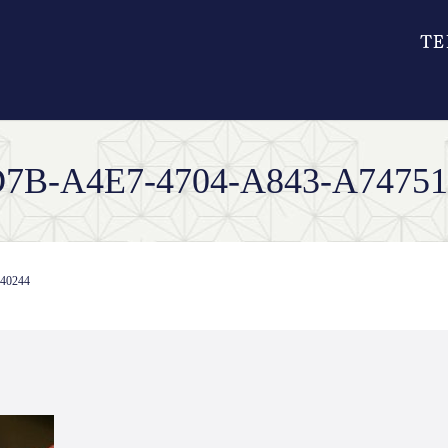
7B-A4E7-4704-A843-A7475
40244