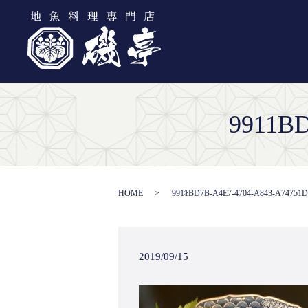
9911BD
HOME
9911BD7B-A4E7-4704-A843-A74751D
2019/09/15