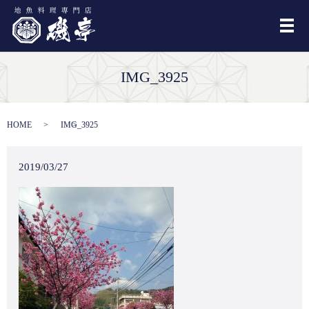
メ
IMG_3925
HOME
IMG_3925
2019/03/27