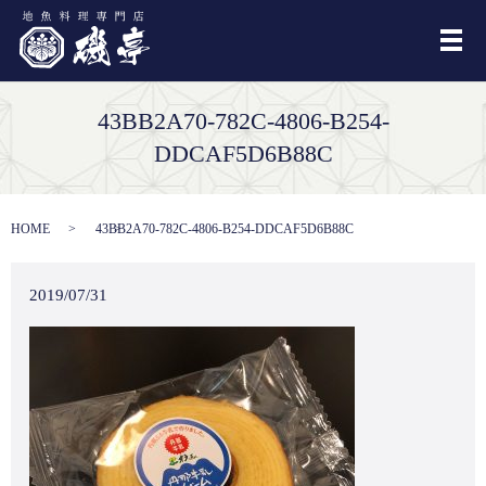
メ
43BB2A70-782C-4806-B254-
DDCAF5D6B88C
HOME
43BB2A70-782C-4806-B254-DDCAF5D6B88C
2019/07/31