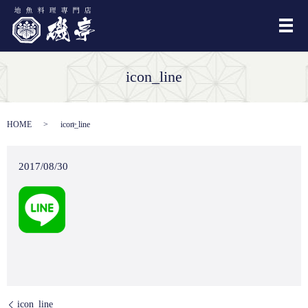
メ
icon_line
HOME
icon_line
2017/08/30
icon_line