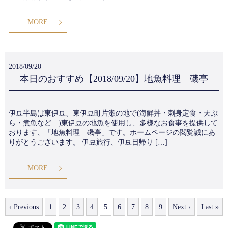
MORE
2018/09/20
本日のおすすめ【2018/09/20】地魚料理 磯亭
伊豆半島は東伊豆、東伊豆町片瀬の地で(海鮮丼・刺身定食・天ぷ
ら・煮魚など…)東伊豆の地魚を使用し、多様なお食事を提供して
おります、「地魚料理 磯亭」です。ホームページの閲覧誠にあ
りがとうございます。 伊豆旅行、伊豆日帰り […]
MORE
‹ Previous
1
2
3
4
5
6
7
8
9
Next ›
Last »